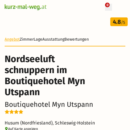
0
+ 98 Fotos
2 Tage
4.8
76 €
/5
-16%
Angebot
Zimmer
Lage
Ausstattung
Bewertungen
Nordseeluft
schnuppern im
Boutiquehotel Myn
Utspann
Boutiquehotel Myn Utspann
Husum (Nordfriesland), Schleswig-Holstein
Auf Karte anzeigen