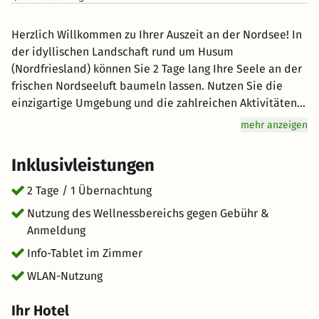
Herzlich Willkommen zu Ihrer Auszeit an der Nordsee! In
der idyllischen Landschaft rund um Husum
(Nordfriesland) können Sie 2 Tage lang Ihre Seele an der
frischen Nordseeluft baumeln lassen. Nutzen Sie die
einzigartige Umgebung und die zahlreichen Aktivitäten,
um sich einen unvergesslichen Tag mit Ihrem Partner
mehr anzeigen
oder der gesamten Familie zu machen. Erkunden Sie die
vielen Sehenswürdigkeiten oder vergnügen Sie sich am
Inklusivleistungen
Meer. In Husum (Nordfriesland) hat jeder seinen Spaß.
Freuen Sie sich auf hervorragenden Service und eine
2 Tage / 1 Übernachtung
entspannte Atmosphäre für einen einzigartigen Urlaub.
Nutzung des Wellnessbereichs gegen Gebühr &
kurz-mal-weg.de wünscht Ihnen einen großartigen
Anmeldung
Aufenthalt im schönen Husum (Nordfriesland).
Info-Tablet im Zimmer
WLAN-Nutzung
Ihr Hotel