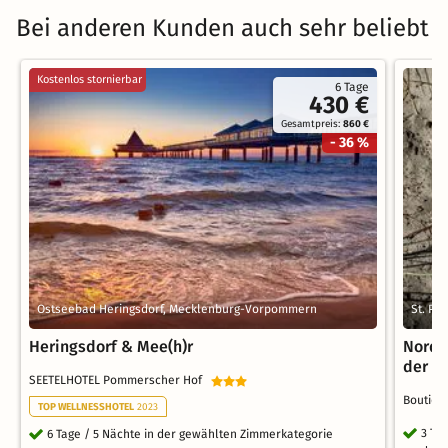
Bei anderen Kunden auch sehr beliebt
Kostenlos stornierbar
6 Tage
430 €
Gesamtpreis:
860 €
- 36 %
Ostseebad Heringsdorf, Mecklenburg-Vorpommern
St. Pe
Heringsdorf & Mee(h)r
Nords
der N
SEETELHOTEL Pommerscher Hof
Boutiqu
TOP WELLNESSHOTEL
2023
3 Ta
6 Tage / 5 Nächte in der gewählten Zimmerkategorie