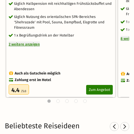
des 
täglich Halbpension mit reichhaltigen Frühstücksbuffet und
tägl
Abendessen
Früh
täglich Nutzung des orientalischen SPA-Bereiches
1 x 
'Shehrazade' mit Pool, Sauna, Dampfbad, Eisgrotte und
Fitnessraum
1 x 
1 x Begrüßungsdrink an der Hotelbar
8 weite
2 weitere anzeigen
Auch als Gutschein möglich
Auch
Zahlung erst im Hotel
Zahl
4.4
Zum Angebot
/5.0
Beliebteste Reiseideen
Hotel am See in
S