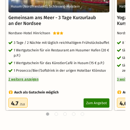
Husum (Nordfriesland), Schleswig-Holstein
Hattst
Gemeinsam ans Meer - 3 Tage Kurzurlaub
Yoga-
an der Nordsee
Kurs
Nordsee-Hotel Hinrichsen
Nordse
3 Tage / 2 Nächte mit täglich reichhaltigem Frühstücksbuffet
8 Ta
1 Wertgutschein für ein Restaurant am Husumer Hafen (20 €
tägl
p.P.)
tägl
1 Wertgutschein für das KünstlerCafé in Husum (15 € p.P.)
tägl
1 Prosecco/Bier/Softdrink in der urigen Hotelbar Klönstuv
zerti
2 weitere anzeigen
3 weite
Auch als Gutschein möglich
Auch
4.7
4.6
Zum Angebot
/5.0