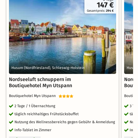
147 €
Gesamtpreis:
294 €
Husum (Nordfriesland), Schleswig-Holstein
Husum 
Nordseeluft schnuppern im
Nords
Boutiquehotel Myn Utspann
Bouti
Boutiquehotel Myn Utspann
Boutiq
2 Tage / 1 Übernachtung
3 Ta
täglich reichhaltiges Frühstücksbuffet
tägl
Nutzung des Wellnessbereichs gegen Gebühr & Anmeldung
Nutz
Info-Tablet im Zimmer
Info