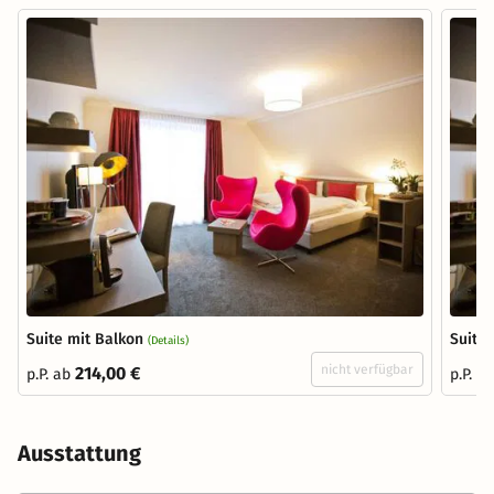
Suite mit Balkon
Suite 
(Details)
nicht verfügbar
214,00 €
p.P. ab
p.P. a
Ausstattung