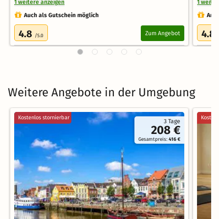
1 weitere anzeigen
1 weite
Auch als Gutschein möglich
Auch
4.8
4.8
Zum Angebot
/5.0
Weitere Angebote in der Umgebung
Kostenlos stornierbar
Kostenl
3 Tage
208 €
Gesamtpreis:
416 €