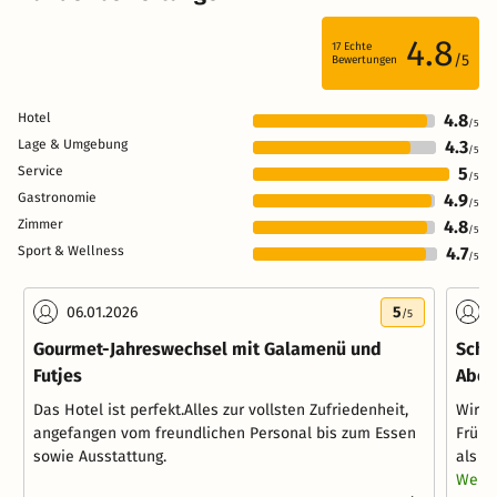
4.8
17
Echte
/5
Bewertungen
Hotel
4.8
/5
Lage & Umgebung
4.3
/5
Service
5
/5
Gastronomie
4.9
/5
Zimmer
4.8
/5
Sport & Wellness
4.7
/5
06.01.2026
5
2
/5
Gourmet-Jahreswechsel mit Galamenü und
Schl
Futjes
Aben
Das Hotel ist perfekt.Alles zur vollsten Zufriedenheit,
Wir h
angefangen vom freundlichen Personal bis zum Essen
Frühs
sowie Ausstattung.
als a
Weite