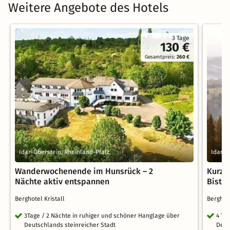
Weitere Angebote des Hotels
3 Tage
130 €
Gesamtpreis:
260 €
Idar-Oberstein, Rheinland-Pfalz
Idar-O
Wanderwochenende im Hunsrück – 2
Kurzu
Nächte aktiv entspannen
Bistr
Berghotel Kristall
Berghot
3Tage / 2 Nächte in ruhiger und schöner Hanglage über
4 Ta
Deutschlands steinreicher Stadt
Deut