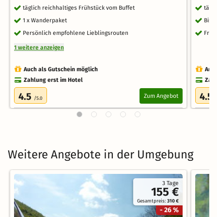
täglich reichhaltiges Frühstück vom Buffet
tägl
1 x Wanderpaket
Bist
Persönlich empfohlene Lieblingsrouten
Frei
1 weitere anzeigen
Auch als Gutschein möglich
Auch
Zahlung erst im Hotel
Zahl
4.5
4.5
Zum Angebot
/5.0
Weitere Angebote in der Umgebung
3 Tage
155 €
Gesamtpreis:
310 €
- 26 %