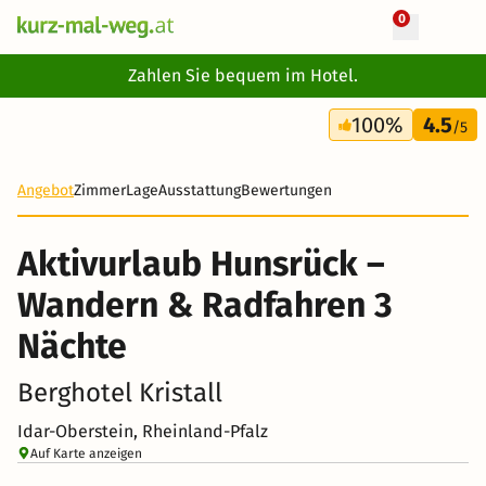
0
+ 17 Fotos
Zahlen Sie bequem im Hotel.
4 Tage
100%
4.5
195 €
/5
Angebot
Zimmer
Lage
Ausstattung
Bewertungen
Aktivurlaub Hunsrück –
Wandern & Radfahren 3
Nächte
Berghotel Kristall
Idar-Oberstein, Rheinland-Pfalz
Auf Karte anzeigen