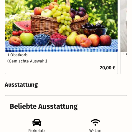
1 Obstkorb
1 Sc
(Gemischte Auswahl)
20,00 €
Ausstattung
Beliebte Ausstattung
Parkplatz
W-Lan