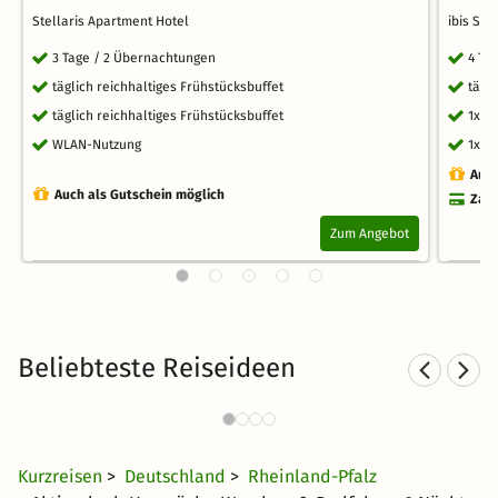
Stellaris Apartment Hotel
ibis St
3 Tage / 2 Übernachtungen
4 Ta
täglich reichhaltiges Frühstücksbuffet
tägl
täglich reichhaltiges Frühstücksbuffet
1x W
WLAN-Nutzung
1x S
Auch
Auch als Gutschein möglich
Zahl
Zum Angebot
Beliebteste Reiseideen
Städtereisen nach Rheinland-
Spo
Pfalz
25 €
631 Angebote
ab
Kurzreisen
>
Deutschland
>
Rheinland-Pfalz