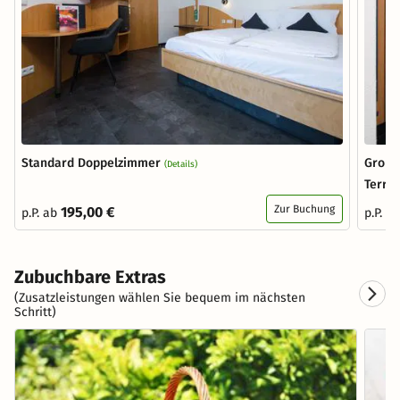
Standard Doppelzimmer
Große
(Details)
Terra
Zur Buchung
195,00 €
p.P. ab
p.P. a
Zubuchbare Extras
(Zusatzleistungen wählen Sie bequem im nächsten
Schritt)