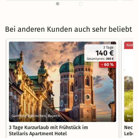
Bei anderen Kunden auch sehr beliebt
Kostenl
3 Tage
140 €
Gesamtpreis:
280 €
- 60 %
Garching b.München, Bayern
Necka
3 Tage Kurzurlaub mit Frühstück im
Necka
Stellaris Apartment Hotel
Lebens