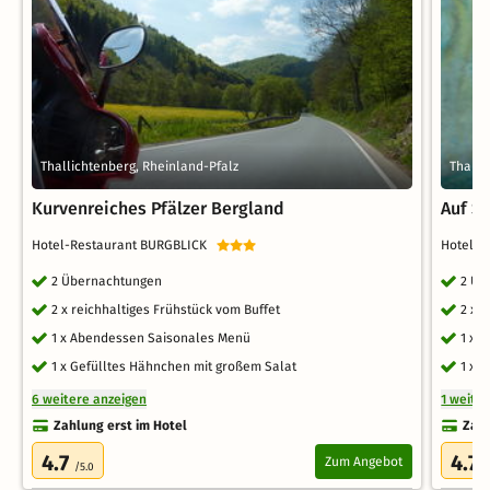
Thallichtenberg, Rheinland-Pfalz
Thalli
Kurvenreiches Pfälzer Bergland
Auf S
Hotel-Restaurant BURGBLICK
Hotel-
2 Übernachtungen
2 Üb
2 x reichhaltiges Frühstück vom Buffet
2 x 
1 x Abendessen Saisonales Menü
1 x 
1 x Gefülltes Hähnchen mit großem Salat
1 x 
6 weitere anzeigen
1 weite
Zahlung erst im Hotel
Zahl
4.7
4.7
Zum Angebot
/5.0
/