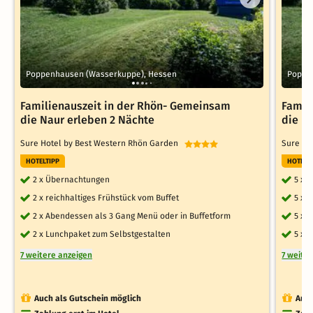
Poppenhausen (Wasserkuppe), Hessen
Poppe
Familienauszeit in der Rhön- Gemeinsam
Famil
die Naur erleben 2 Nächte
die N
Sure Hotel by Best Western Rhön Garden
Sure Ho
HOTELTIPP
HOTELT
2 x Übernachtungen
5 x 
2 x reichhaltiges Frühstück vom Buffet
5 x 
2 x Abendessen als 3 Gang Menü oder in Buffetform
5 x 
2 x Lunchpaket zum Selbstgestalten
5 x 
7 weitere anzeigen
7 weite
Auch als Gutschein möglich
Auch