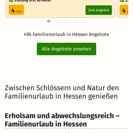
Zahlung erst im Hotel
Zahl
4
4
Zum Angebot
/5.0
/5.0
496 Familienurlaub in Hessen Angebote
Alle Angebote ansehen
Zwischen Schlössern und Natur den
Familienurlaub in Hessen genießen
Erholsam und abwechslungsreich –
Familienurlaub in Hessen