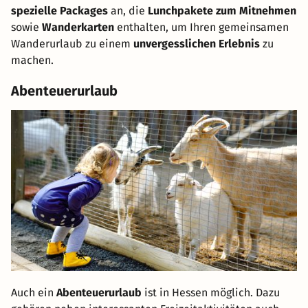
spezielle Packages
an, die
Lunchpakete zum Mitnehmen
sowie
Wanderkarten
enthalten, um Ihren gemeinsamen
Wanderurlaub zu einem
unvergesslichen Erlebnis
zu
machen.
Abenteuerurlaub
Auch ein
Abenteuerurlaub
ist in Hessen möglich. Dazu