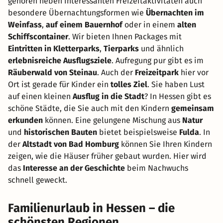
gehören neben interessanten Freizeitaktivitäten auch
besondere Übernachtungsformen wie
Übernachten im
Weinfass
,
auf einem Bauernhof
oder in einem
alten
Schiffscontainer
. Wir bieten Ihnen Packages mit
Eintritten in Kletterparks
,
Tierparks
und ähnlich
erlebnisreiche Ausflugsziele
. Aufregung pur gibt es im
Räuberwald von Steinau
. Auch der
Freizeitpark
hier vor
Ort ist gerade für Kinder ein
tolles Ziel
. Sie haben Lust
auf einen kleinen
Ausflug in die Stadt
? In Hessen gibt es
schöne Städte, die Sie auch mit den Kindern
gemeinsam
erkunden
können. Eine gelungene Mischung aus
Natur
und
historischen Bauten
bietet beispielsweise
Fulda
. In
der
Altstadt von Bad Homburg
können Sie Ihren Kindern
zeigen, wie die Häuser früher gebaut wurden. Hier wird
das
Interesse an der Geschichte
beim Nachwuchs
schnell geweckt.
Familienurlaub in Hessen – die
schönsten Regionen