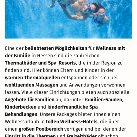
Eine der
beliebtesten Möglichkeiten
für
Wellness mit
der Familie
in Hessen sind die zahlreichen
Thermalbäder und Spa-Resorts
, die in der Region zu
finden sind. Hier können Eltern und Kinder in den
warmen Thermalquellen
entspannen oder sich bei
wohltuenden Massagen
und Anwendungen verwöhnen
lassen. Viele dieser Einrichtungen bieten auch spezielle
Angebote für Familien
an, darunter
Familien-Saunen
,
Kinderbecken
und
kinderfreundliche Spa-
Behandlungen
. Unsere Packages bieten Ihnen einen
Wellnessurlaub in
tollen Wellness-Hotels
, die über
einen
großen Poolbereich
verfügen und bei denen der
Eintritt in die Thermen
und
Freizeitbäder
oft schon