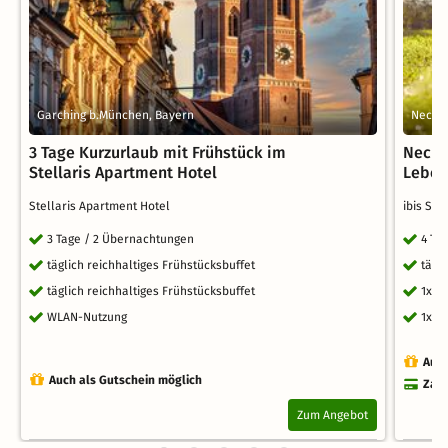
Garching b.München, Bayern
Necka
3 Tage Kurzurlaub mit Frühstück im
Necka
Stellaris Apartment Hotel
Lebens
Stellaris Apartment Hotel
ibis St
3 Tage / 2 Übernachtungen
4 Ta
täglich reichhaltiges Frühstücksbuffet
tägl
täglich reichhaltiges Frühstücksbuffet
1x W
WLAN-Nutzung
1x S
Auch
Auch als Gutschein möglich
Zahl
Zum Angebot