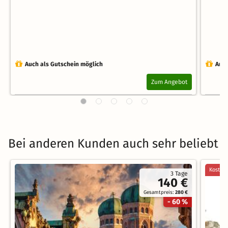
Auch als Gutschein möglich
Auch
Zum Angebot
Bei anderen Kunden auch sehr beliebt
Kostenl
3 Tage
140 €
Gesamtpreis:
280 €
- 60 %