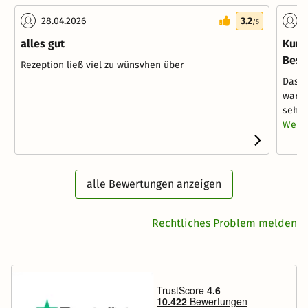
28.04.2026
3.2
0
/5
alles gut
Kurz
Besu
Rezeption ließ viel zu wünsvhen über
Das H
waren
sehr v
Weite
alle Bewertungen anzeigen
Rechtliches Problem melden