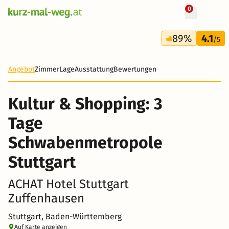
0
+ 19 Fotos
3 Tage
89%
4.1
109 €
/5
Angebot
Zimmer
Lage
Ausstattung
Bewertungen
Kultur & Shopping: 3
Tage
Schwabenmetropole
Stuttgart
ACHAT Hotel Stuttgart
Zuffenhausen
Stuttgart, Baden-Württemberg
Auf Karte anzeigen