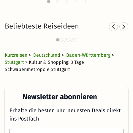
Beliebteste Reiseideen
S
Städtereisen nach Stuttgart
156 Angebote
29 €
ab
Kurzreisen
>
Deutschland
>
Baden-Württemberg
>
Stuttgart
> Kultur & Shopping: 3 Tage
Schwabenmetropole Stuttgart
Newsletter abonnieren
Erhalte die besten und neuesten Deals direkt
ins Postfach