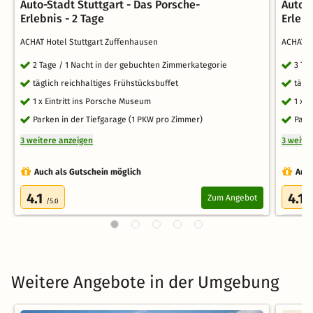
Auto-Stadt Stuttgart - Das Porsche-
Auto-S
Erlebnis - 2 Tage
Erlebn
ACHAT Hotel Stuttgart Zuffenhausen
ACHAT H
2 Tage / 1 Nacht in der gebuchten Zimmerkategorie
3 Ta
täglich reichhaltiges Frühstücksbuffet
tägl
1 x Eintritt ins Porsche Museum
1 x 
Parken in der Tiefgarage (1 PKW pro Zimmer)
Park
3 weitere anzeigen
3 weite
Auch als Gutschein möglich
Auch
4.1
4.1
Zum Angebot
/5.0
/
Weitere Angebote in der Umgebung