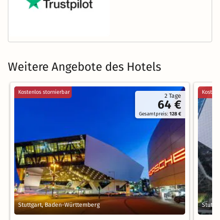
Weitere Angebote des Hotels
Kostenlos stornierbar
Kostenl
2 Tage
64 €
Gesamtpreis:
128 €
Stuttgart, Baden-Württemberg
Stuttg