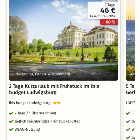
2 Tage
46 €
Gesamtpreis:
92 €
- 60 %
Ludwigsburg, Baden-Württemberg
Gerli
2 Tage Kurzurlaub mit Frühstück im ibis
5 Tag
budget Ludwigsburg
Gerli
ibis budget Ludwigsburg
LOFTSTY
2 Tage / 1 Übernachtung
5 Ta
täglich reichhaltiges Frühstücksbuffet
tägl
WLAN-Nutzung
WLA
tägl